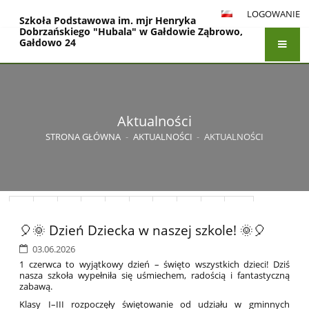
LOGOWANIE
Szkoła Podstawowa im. mjr Henryka
Dobrzańskiego "Hubala" w Gałdowie Ząbrowo,
Gałdowo 24
Aktualności
STRONA GŁÓWNA
-
AKTUALNOŚCI
-
AKTUALNOŚCI
1
2
3
4
5
6
7
8
9
10
🎈🌞 Dzień Dziecka w naszej szkole! 🌞🎈
Dalej
03.06.2026
1 czerwca to wyjątkowy dzień – święto wszystkich dzieci! Dziś
nasza szkoła wypełniła się uśmiechem, radością i fantastyczną
zabawą.
Klasy I–III rozpoczęły świętowanie od udziału w gminnych