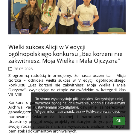
Wielki sukces Alicji w V edycji
ogólnopolskiego konkursu „Bez korzeni nie
zakwitniesz. Moja Wielka i Mała Ojczyzna”
28.05.2026
Z ogromną radością informujemy, że nasza uczennica – Alicja
Gorzka – odniosła wielki sukces w V edycji ogólnopolskiego
konkursu „Bez korzeni nie zakwitniesz. Moja Wielka i Mała
Ojczyzna”, zwyciężając na etapie wojewódzkim w kategorii klas
VII–VIII!
Ta strona wykorzystuje pliki cookies. Korzystając z niej 
Konkurs organizowany był przez Ministerstwo Edukacji oraz
wyrażasz zgodę na ich używanie, zgodnie z aktualnymi 
Archiwa Państwowe i ma na celu rozwijanie zainteresowań
ustawieniami przeglądarki.

genealogicznych, odkrywanie historii własnej rodziny oraz
Więcej informacji znajdziesz w 
Polityce prywatności
.
budowanie świadomości lokalnej i narodowej tożsamości.
Uczestnicy przygotowują projekty edukacyjne dotyczące dziejów
OK
swojej rodziny, oparte m.in. na wywiadach, analizie rodzinnych
pamiątek i dokumentów archiwalnych.