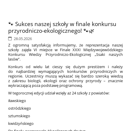
🐾 Sukces naszej szkoły w finale konkursu
przyrodniczo-ekologicznego! 🐾🌿
28.05.2026
Z ogromną satysfakcją informujemy, że reprezentacja naszej
szkoły zajęła VI miejsce w Finale XXXI Międzywojewódzkiego
Konkursu Wiedzy Przyrodniczo-Ekologicznej „Ssaki naszych
lasów”.
Konkurs od wielu lat cieszy się dużym prestiżem i należy
do najbardziej wymagających konkursów przyrodniczych w
regionie. Uczestnicy muszą wykazać się bardzo szeroką wiedzą
z zakresu biologii, ekologii oraz ochrony przyrody – znacznie
wykraczającą poza podstawę programową.
W tegorocznej edycji udział wzięły aż 24 szkoły z powiatów:
iławskiego
ostródzkiego
sztumskiego
kwidzyńskiego
Do finału awansowało 10 najlepszych drużyn.