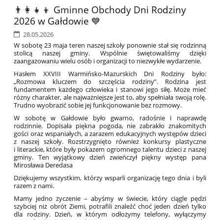
👨‍👩‍👧‍👦 Gminne Obchody Dni Rodziny
2026 w Gałdowie 💙
28.05.2026
W sobotę 23 maja teren naszej szkoły ponownie stał się rodzinną
stolicą naszej gminy. Wspólnie świętowaliśmy dzięki
zaangażowaniu wielu osób i organizacji to niezwykłe wydarzenie.
Hasłem XXVIII Warmińsko-Mazurskich Dni Rodziny było:
„Rozmowa kluczem do szczęścia rodziny”. Rodzina jest
fundamentem każdego człowieka i stanowi jego siłę. Może mieć
różny charakter, ale najważniejsze jest to, aby spełniała swoją rolę.
Trudno wyobrazić sobie jej funkcjonowanie bez rozmowy.
W sobotę w Gałdowie było gwarno, radośnie i naprawdę
rodzinnie. Dopisała piękna pogoda, nie zabrakło znakomitych
gości oraz wspaniałych, a zarazem edukacyjnych występów dzieci
2
z naszej szkoły. Rozstrzygnięto również konkursy plastyczne
i literackie, które były pokazem ogromnego talentu dzieci z naszej
gminy. Ten wyjątkowy dzień zwieńczył piękny występ pana
Mirosława Deredasa
Dziękujemy wszystkim, którzy wsparli organizację tego dnia i byli
razem z nami.
Mamy jedno życzenie – abyśmy w świecie, który ciągle pędzi
szybciej niż obrót Ziemi, potrafili znaleźć choć jeden dzień tylko
dla rodziny. Dzień, w którym odłożymy telefony, wyłączymy