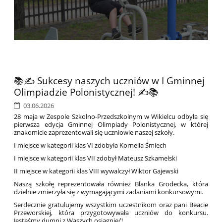
📚✍️ Sukcesy naszych uczniów w I Gminnej
Olimpiadzie Polonistycznej! ✍️📚
03.06.2026
28 maja w Zespole Szkolno-Przedszkolnym w Wikielcu odbyła się
pierwsza edycja Gminnej Olimpiady Polonistycznej, w której
znakomicie zaprezentowali się uczniowie naszej szkoły.
I miejsce w kategorii klas VI zdobyła Kornelia Śmiech
I miejsce w kategorii klas VII zdobył Mateusz Szkamelski
II miejsce w kategorii klas VIII wywalczył Wiktor Gajewski
Naszą szkołę reprezentowała również Blanka Grodecka, która
dzielnie zmierzyła się z wymagającymi zadaniami konkursowymi.
Serdecznie gratulujemy wszystkim uczestnikom oraz pani Beacie
Przeworskiej, która przygotowywała uczniów do konkursu.
Jesteśmy dumni z Waszych osiągnięć!