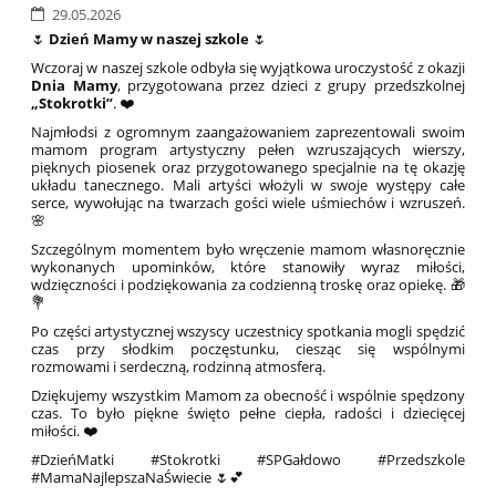
29.05.2026
🌷
Dzień Mamy w naszej szkole
🌷
Wczoraj w naszej szkole odbyła się wyjątkowa uroczystość z okazji
Dnia Mamy
, przygotowana przez dzieci z grupy przedszkolnej
„Stokrotki”
. ❤️
Najmłodsi z ogromnym zaangażowaniem zaprezentowali swoim
mamom program artystyczny pełen wzruszających wierszy,
pięknych piosenek oraz przygotowanego specjalnie na tę okazję
układu tanecznego. Mali artyści włożyli w swoje występy całe
serce, wywołując na twarzach gości wiele uśmiechów i wzruszeń.
🌸
Szczególnym momentem było wręczenie mamom własnoręcznie
wykonanych upominków, które stanowiły wyraz miłości,
wdzięczności i podziękowania za codzienną troskę oraz opiekę. 🎁
💐
Po części artystycznej wszyscy uczestnicy spotkania mogli spędzić
czas przy słodkim poczęstunku, ciesząc się wspólnymi
rozmowami i serdeczną, rodzinną atmosferą.
Dziękujemy wszystkim Mamom za obecność i wspólnie spędzony
czas. To było piękne święto pełne ciepła, radości i dziecięcej
miłości. ❤️
#DzieńMatki #Stokrotki #SPGałdowo #Przedszkole
#MamaNajlepszaNaŚwiecie 🌷💕