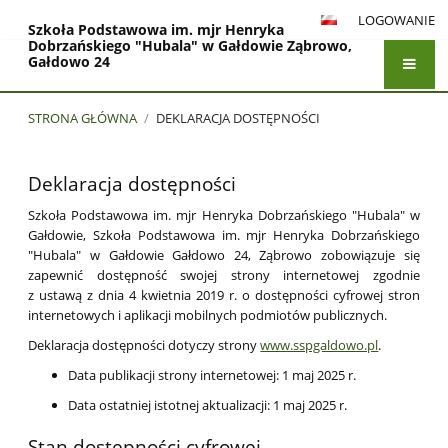
LOGOWANIE
Szkoła Podstawowa im. mjr Henryka
Dobrzańskiego "Hubala" w Gałdowie Ząbrowo,
Gałdowo 24
STRONA GŁÓWNA
/
DEKLARACJA DOSTĘPNOŚCI
Deklaracja
Deklaracja dostępności
dostępności
Szkoła Podstawowa im. mjr Henryka Dobrzańskiego "Hubala" w
Gałdowie, Szkoła Podstawowa im. mjr Henryka Dobrzańskiego
"Hubala" w Gałdowie Gałdowo 24, Ząbrowo
zobowiązuje się
zapewnić dostępność swojej
strony internetowej
zgodnie
z ustawą z dnia 4 kwietnia 2019 r. o dostępności cyfrowej stron
internetowych i aplikacji mobilnych podmiotów publicznych.
Deklaracja dostępności dotyczy strony
www.sspgaldowo.pl
.
Data publikacji strony internetowej:
1 maj 2025 r.
Data ostatniej istotnej aktualizacji:
1 maj 2025 r.
Stan dostępności cyfrowej