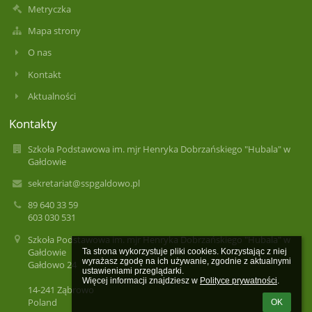
Metryczka
Mapa strony
O nas
Kontakt
Aktualności
Kontakty
Szkoła Podstawowa im. mjr Henryka Dobrzańskiego "Hubala" w
Gałdowie
sekretariat@sspgaldowo.pl
89 640 33 59
603 030 531
Szkoła Podstawowa im. mjr Henryka Dobrzańskiego "Hubala" w
Gałdowie
Ta strona wykorzystuje pliki cookies. Korzystając z niej 
wyrażasz zgodę na ich używanie, zgodnie z aktualnymi 
Gałdowo 24
ustawieniami przeglądarki.

Więcej informacji znajdziesz w 
Polityce prywatności
.
14-241 Ząbrowo
Poland
OK