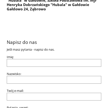
"Hubala" w Gałdowie, Szkoła Podstawowa im. mjr
Henryka Dobrzańskiego "Hubala" w Gałdowie
Gałdowo 24, Ząbrowo
Napisz do nas
Jeśli masz pytania - napisz do nas.
Imię:
Nazwisko:
Twój e-mail:
Pytania, uwagi: